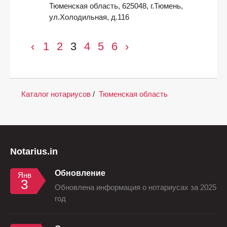
Тюменская область, 625048, г.Тюмень,
ул.Холодильная, д.116
‹
1
2
3
4
5
6
›
Каталог нотариусов
/
Тюменская область
Notarius.in
Обновление
Янв
3
Обновлена информация о нотариусах за 2025
год