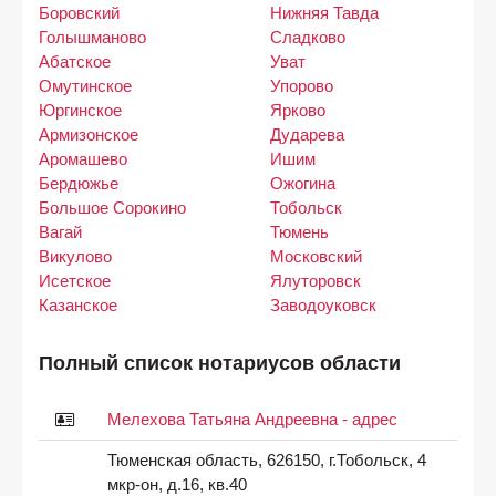
Боровский
Нижняя Тавда
Голышманово
Сладково
Абатское
Уват
Омутинское
Упорово
Юргинское
Ярково
Армизонское
Дударева
Аромашево
Ишим
Бердюжье
Ожогина
Большое Сорокино
Тобольск
Вагай
Тюмень
Викулово
Московский
Исетское
Ялуторовск
Казанское
Заводоуковск
Полный список нотариусов области
Мелехова Татьяна Андреевна - адрес
Тюменская область, 626150, г.Тобольск, 4
мкр-он, д.16, кв.40