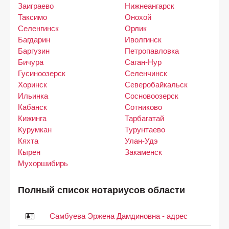
Заиграево
Нижнеангарск
Таксимо
Онохой
Селенгинск
Орлик
Багдарин
Иволгинск
Баргузин
Петропавловка
Бичура
Саган-Нур
Гусиноозерск
Селенчинск
Хоринск
Северобайкальск
Ильинка
Сосновоозерск
Кабанск
Сотниково
Кижинга
Тарбагатай
Курумкан
Турунтаево
Кяхта
Улан-Удэ
Кырен
Закаменск
Мухоршибирь
Полный список нотариусов области
Самбуева Эржена Дамдиновна - адрес