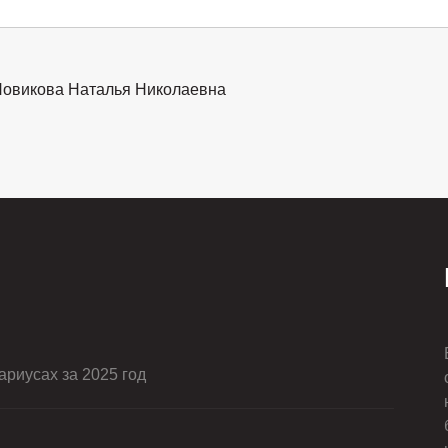
овикова Наталья Николаевна
риусах за 2025 год