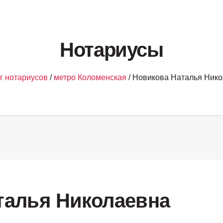
Нотариусы
г нотариусов
/
метро Коломенская
/ Новикова Наталья Ник
талья Николаевна