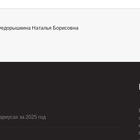
едорышкина Наталья Борисовна
риусах за 2025 год