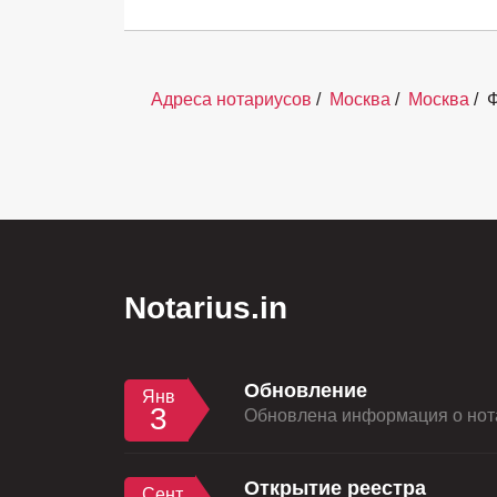
Адреса нотариусов
/
Москва
/
Москва
/
Ф
Notarius.in
Обновление
Янв
3
Обновлена информация о нота
Открытие реестра
Сент