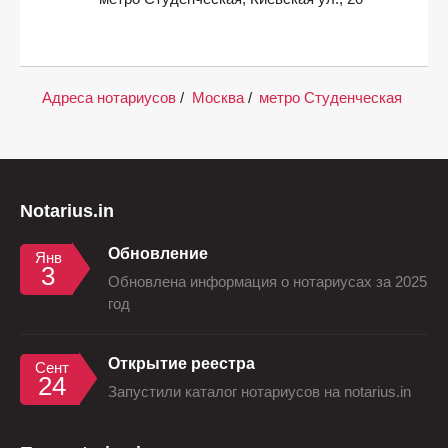
Адреса нотариусов
/
Москва
/
метро Студенческая
Notarius.in
Обновление
Янв
3
Обновлена информация о нотариусах за 2025
год
Открытие реестра
Сент
24
Запустили каталог нотариусов на notarius.in