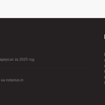
риусах за 2025 год
на notarius.in