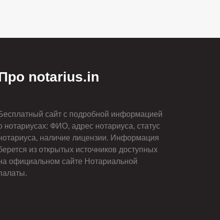
Про notarius.in
Бесплатный сайт с подробной информацией
о нотариусах: ФИО, адрес нотариуса, статус
нотариуса, наличие лицензии. Информация
берется из открытых источников доступных
на официальном сайте Нотариальной
палаты.