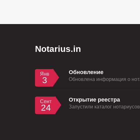
Notarius.in
Обновление
Янв
3
Обновлена информация о нота
Открытие реестра
Сент
24
Запустили каталог нотариусов 