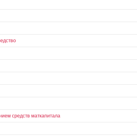
ледство
нием средств маткапитала