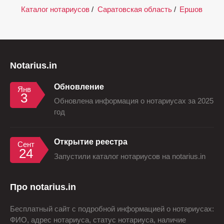
Каталог нотариусов
/
Саратовская область
/
Ершов
Notarius.in
Обновление
Янв
3
Обновлена информация о нотариусах за 2025
год
Открытие реестра
Сент
24
Запустили каталог нотариусов на notarius.in
Про notarius.in
Бесплатный сайт с подробной информацией о нотариусах:
ФИО, адрес нотариуса, статус нотариуса, наличие