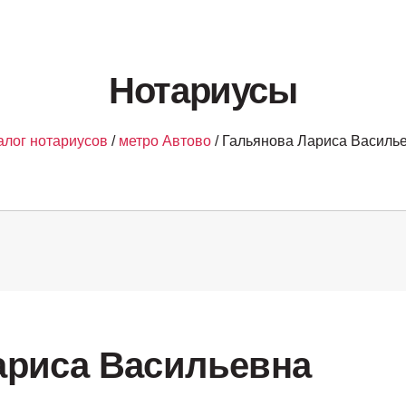
Нотариусы
алог нотариусов
/
метро Автово
/ Гальянова Лариса Василь
ариса Васильевна