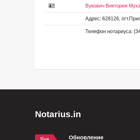
Вукович Виктория Мух
Адрес:
628126, пгт.При
Телефон нотариуса:
(34
Notarius.in
Обновление
Янв