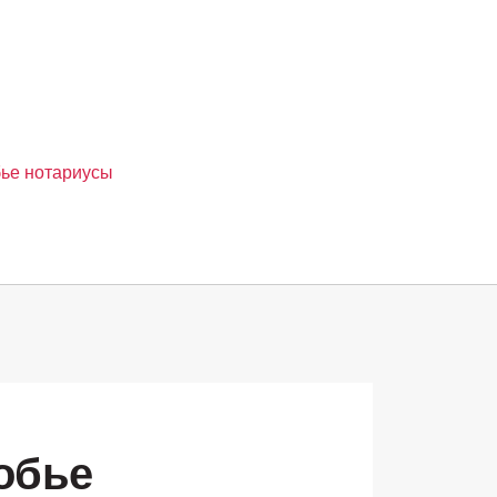
ье нотариусы
обье